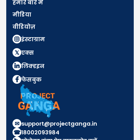
हमारे बारे में
मीडिया
वीडियोज़
इंस्टाग्राम
𝕏
एक्स
लिंक्डइन
फेसबुक
✉
support@projectganga.in
☎
18002093984