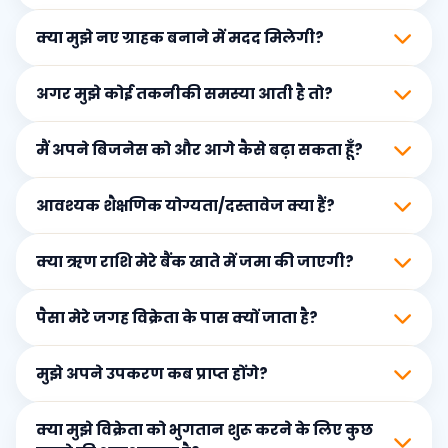
प्रति ग्राहक अधिक कमाई।
क्या मुझे नए ग्राहक बनाने में मदद मिलेगी?
बिल्कुल। टियर 2,3 और ग्रामीण इलाकों में इंटरनेट
की मांग तेजी से बढ़ रही है।
अगर मुझे कोई तकनीकी समस्या आती है तो?
हाँ, मार्केटिंग सपोर्ट, ब्रांडिंग और कस्टमर एक्विजिशन
रणनीतियाँ दी जाएंगी।
मैं अपने बिजनेस को और आगे कैसे बढ़ा सकता हूँ?
हमारी सपोर्ट टीम हमेशा उपलब्ध है।
आवश्यक शैक्षणिक योग्यता/दस्तावेज क्या हैं?
ग्राहक संख्या बढ़ाकर, बेहतर प्लान देकर और नए
इलाकों में विस्तार करके।
क्या ऋण राशि मेरे बैंक खाते में जमा की जाएगी?
8वीं मार्कशीट, स्कूल लीविंग सर्टिफिकेट, SSC/HSC,
स्नातक, पोस्ट ग्रेजुएट, डिप्लोमा आदि।
पैसा मेरे जगह विक्रेता के पास क्यों जाता है?
नहीं। इस योजना के तहत स्वीकृत ऋण सीधे उपकरण
विक्रेता को वितरित किया जाता है - आपके व्यक्तिगत
मुझे अपने उपकरण कब प्राप्त होंगे?
या व्यावसायिक बैंक खाते में नहीं। यह उपकरण से
यह ऋण डीएसपी के रूप में काम करने के लिए
जुड़े वित्तपोषण के लिए एक सामान्य प्रक्रिया है।
आवश्यक नेटवर्क उपकरणों की खरीद के लिए
क्या मुझे विक्रेता को भुगतान शुरू करने के लिए कुछ
स्वीकृत किया गया है। यह सुनिश्चित करने के लिए कि
विक्रेता बैंक से भुगतान प्राप्त करने के बाद उपकरण